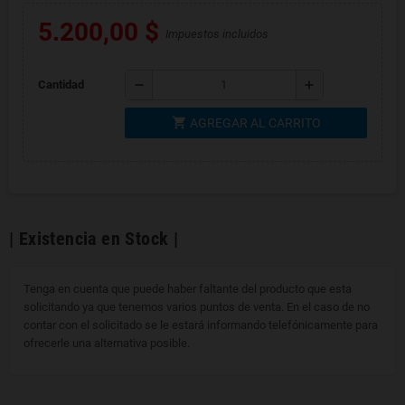
5.200,00 $
Impuestos incluidos
remove
add
Cantidad
shopping_cart
AGREGAR AL CARRITO
| Existencia en Stock |
Tenga en cuenta que puede haber faltante del producto que esta
solicitando ya que tenemos varios puntos de venta. En el caso de no
contar con el solicitado se le estará informando telefónicamente para
ofrecerle una alternativa posible.