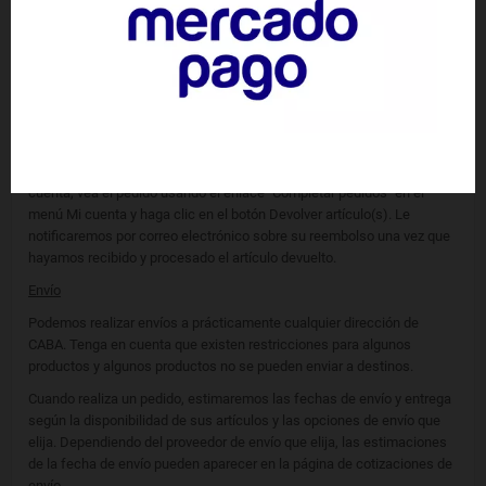
posteriores a la entrega de su paquete al remitente de devolución; sin
embargo, en muchos casos recibirá un reembolso más rápidamente.
Este período de tiempo incluye el tiempo de tránsito para que
recibamos su devolución del remitente (de 5 a 10 días hábiles), el
tiempo que nos lleva procesar su devolución una vez que la recibimos
(de 3 a 5 días hábiles) y el tiempo que lleva su banco para procesar
nuestra solicitud de reembolso (de 5 a 10 días hábiles).
Si necesita devolver un artículo, simplemente inicie sesión en su
cuenta, vea el pedido usando el enlace "Completar pedidos" en el
menú Mi cuenta y haga clic en el botón Devolver artículo(s). Le
notificaremos por correo electrónico sobre su reembolso una vez que
hayamos recibido y procesado el artículo devuelto.
Envío
Podemos realizar envíos a prácticamente cualquier dirección de
CABA. Tenga en cuenta que existen restricciones para algunos
productos y algunos productos no se pueden enviar a destinos.
Cuando realiza un pedido, estimaremos las fechas de envío y entrega
según la disponibilidad de sus artículos y las opciones de envío que
elija. Dependiendo del proveedor de envío que elija, las estimaciones
de la fecha de envío pueden aparecer en la página de cotizaciones de
envío.