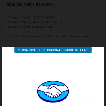
| Tabla del Valor de Envio |
- Ordenes entre $1 - $55.000 ($6000)
- Ordenes entre $55.001 - $65.000 ($4500)
- Ordenes mayores a $65.001 ($4000)
** el monto del envio no suma dentro del valor valido de la orden
MERCADOPAGO NO FUNCIONA EN MODO CELULAR
| Envios y Devoluciones |
Política de devoluciones
Puede devolver la mayoría de los artículos nuevos sin abrir dentro de
los 15 días posteriores a la entrega para obtener un reembolso
completo. También pagaremos los costos de envío de devolución si la
devolución es resultado de nuestro error (recibió un artículo incorrecto
o defectuoso, etc.).
Debe esperar recibir su reembolso dentro de las cuatro semanas