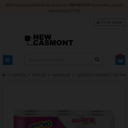
Ahora nuestras facturas desglosan los
IMPUESTOS
nacionales como lo
indica la Ley 27.743
person
Iniciar sesión
0
view_headline
search
chevron_right
chevron_right
chevron_right
chevron_right
LIMPIEZA
PAPELES
HIGIENICOS
ELEGANTE HIGIENICO 12U 30M 