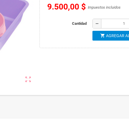
9.500,00 $
Impuestos incluidos
remove
Cantidad
shopping_cart
AGREGAR A
zoom_out_map