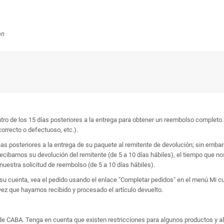
en
entro de los 15 días posteriores a la entrega para obtener un reembolso complet
correcto o defectuoso, etc.).
as posteriores a la entrega de su paquete al remitente de devolución; sin em
recibamos su devolución del remitente (de 5 a 10 días hábiles), el tiempo que no
nuestra solicitud de reembolso (de 5 a 10 días hábiles).
 su cuenta, vea el pedido usando el enlace "Completar pedidos" en el menú Mi cue
ez que hayamos recibido y procesado el artículo devuelto.
de CABA. Tenga en cuenta que existen restricciones para algunos productos y a