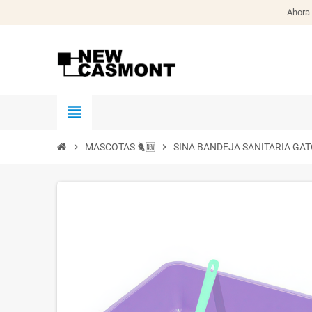
Ahora 
view_headline
chevron_right
MASCOTAS 🐈🆕
chevron_right
SINA BANDEJA SANITARIA GA