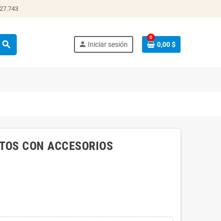
 27.743
0
search
person
Iniciar sesión
0,00 $
ATOS CON ACCESORIOS