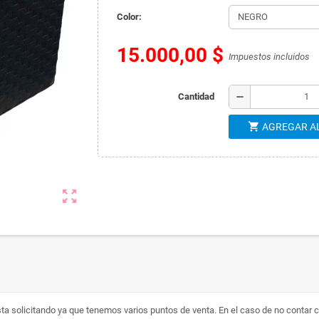
Color:
15.000,00 $
Impuestos incluidos
remove
Cantidad
shopping_cart
AGREGAR A
zoom_out_map
a solicitando ya que tenemos varios puntos de venta. En el caso de no contar c