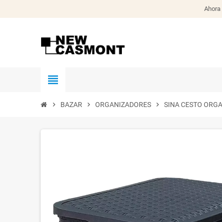
Ahora 
view_headline
chevron_right
BAZAR
chevron_right
ORGANIZADORES
chevron_right
SINA CESTO ORG