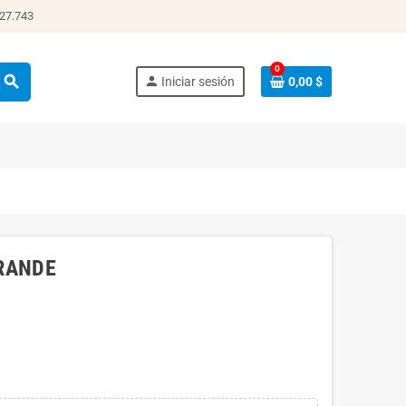
 27.743
0
search
person
Iniciar sesión
0,00 $
RANDE