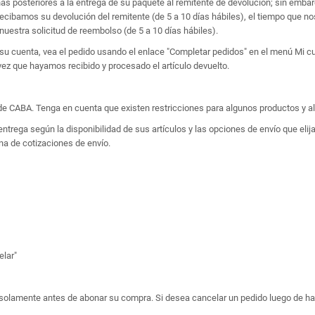
as posteriores a la entrega de su paquete al remitente de devolución; sin em
recibamos su devolución del remitente (de 5 a 10 días hábiles), el tiempo que no
nuestra solicitud de reembolso (de 5 a 10 días hábiles).
 su cuenta, vea el pedido usando el enlace "Completar pedidos" en el menú Mi cue
ez que hayamos recibido y procesado el artículo devuelto.
de CABA. Tenga en cuenta que existen restricciones para algunos productos y a
trega según la disponibilidad de sus artículos y las opciones de envío que elija
na de cotizaciones de envío.
elar"
 solamente antes de abonar su compra. Si desea cancelar un pedido luego de h