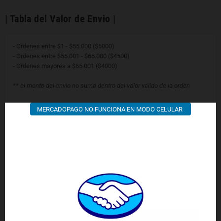
| Tabla del Valor de Envio |
- Ordenes entre $1 - $55.000 ($6000)
- Ordenes entre $55.001 - $65.000 ($4500)
- Ordenes mayores a $65.001 ($4000)
** el monto del envio no suma dentro del valor valido de la orden
MERCADOPAGO NO FUNCIONA EN MODO CELULAR
| Envios y Devoluciones |
Política de devoluciones
Puede devolver la mayoría de los artículos nuevos sin abrir dentro de
los 15 días posteriores a la entrega para obtener un reembolso
completo. También pagaremos los costos de envío de devolución si la
devolución es resultado de nuestro error (recibió un artículo incorrecto
o defectuoso, etc.).