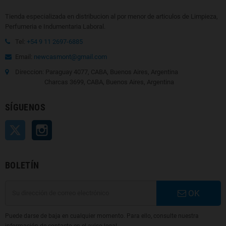
Tienda especializada en distribucion al por menor de articulos de Limpieza,
Perfumeria e Indumentaria Laboral.
Tel:
+54 9 11 2697-6885
Email:
newcasmont@gmail.com
Direccion: Paraguay 4077, CABA, Buenos Aires, Argentina
Charcas 3699, CABA, Buenos Aires, Argentina
SÍGUENOS
Twitter
Instagram
BOLETÍN
OK
Puede darse de baja en cualquier momento. Para ello, consulte nuestra
información de contacto en el aviso legal.