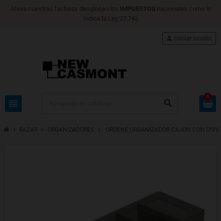
Ahora nuestras facturas desglosan los
IMPUESTOS
nacionales como lo
indica la Ley 27.743
person
Iniciar sesión
0
view_headline
search
chevron_right
chevron_right
chevron_right
BAZAR
ORGANIZADORES
ORDENE ORGANIZADOR CAJON CON DIVIS