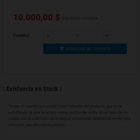
10.000,00 $
Impuestos incluidos
remove
add
Cantidad
shopping_cart
AGREGAR AL CARRITO
| Existencia en Stock |
Tenga en cuenta que puede haber faltante del producto que esta
solicitando ya que tenemos varios puntos de venta. En el caso de no
contar con el solicitado se le estará informando telefónicamente para
ofrecerle una alternativa posible.