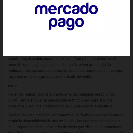
Debe esperar recibir su reembolso dentro de las cuatro semanas
posteriores a la entrega de su paquete al remitente de devolución; sin
embargo, en muchos casos recibirá un reembolso más rápidamente.
Este período de tiempo incluye el tiempo de tránsito para que
recibamos su devolución del remitente (de 5 a 10 días hábiles), el
tiempo que nos lleva procesar su devolución una vez que la recibimos
(de 3 a 5 días hábiles) y el tiempo que lleva su banco para procesar
nuestra solicitud de reembolso (de 5 a 10 días hábiles).
Si necesita devolver un artículo, simplemente inicie sesión en su
cuenta, vea el pedido usando el enlace "Completar pedidos" en el
menú Mi cuenta y haga clic en el botón Devolver artículo(s). Le
notificaremos por correo electrónico sobre su reembolso una vez que
hayamos recibido y procesado el artículo devuelto.
Envío
Podemos realizar envíos a prácticamente cualquier dirección de
CABA. Tenga en cuenta que existen restricciones para algunos
productos y algunos productos no se pueden enviar a destinos.
Cuando realiza un pedido, estimaremos las fechas de envío y entrega
según la disponibilidad de sus artículos y las opciones de envío que
elija. Dependiendo del proveedor de envío que elija, las estimaciones
de la fecha de envío pueden aparecer en la página de cotizaciones de