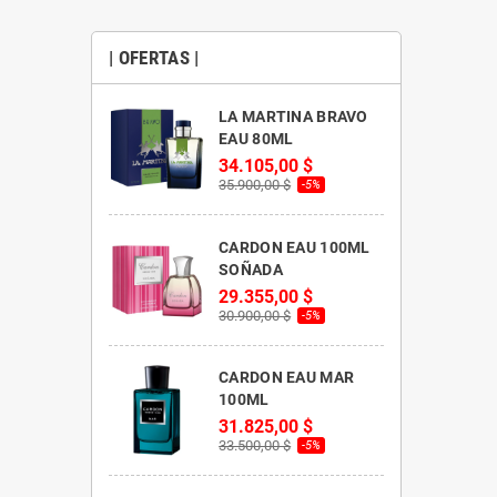
| OFERTAS |
LA MARTINA BRAVO
EAU 80ML
34.105,00 $
35.900,00 $
-5%
CARDON EAU 100ML
SOÑADA
29.355,00 $
30.900,00 $
-5%
CARDON EAU MAR
100ML
31.825,00 $
33.500,00 $
-5%