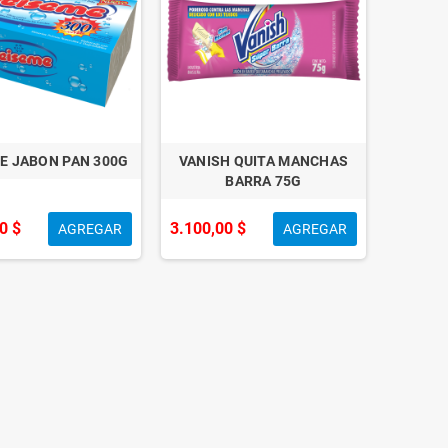
E JABON PAN 300G
VANISH QUITA MANCHAS
BARRA 75G
0 $
3.100,00 $
AGREGAR
AGREGAR