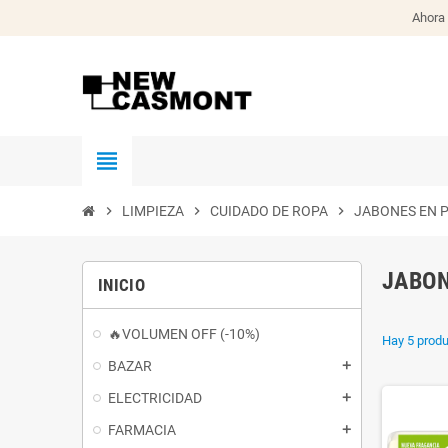
Ahora 
view_headline
chevron_right
LIMPIEZA
chevron_right
CUIDADO DE ROPA
chevron_right
JABONES EN 
JABON
INICIO
🔥VOLUMEN OFF (-10%)
Hay 5 produ
BAZAR
add
ELECTRICIDAD
add
FARMACIA
add