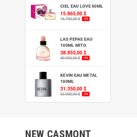
CIEL EAU LOVE 60ML
15.865,00 $
16.700,00 $
-5%
LAS PEPAS EAU
100ML MITO
38.855,00 $
40.900,00 $
-5%
KEVIN EAU METAL
100ML
31.350,00 $
33.000,00 $
-5%
NEW CASMONT