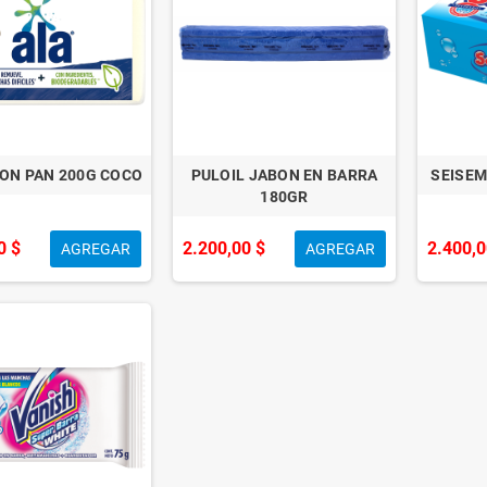
ON PAN 200G COCO
PULOIL JABON EN BARRA
SEISEM
180GR
0 $
2.200,00 $
2.400,0
AGREGAR
AGREGAR