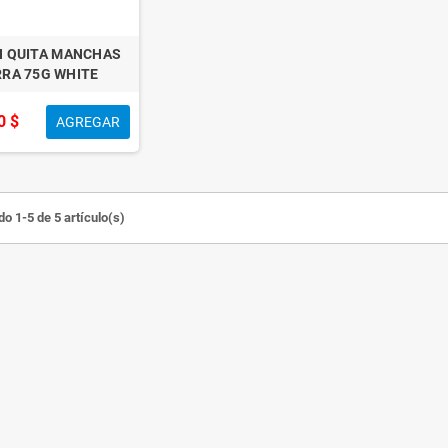
H QUITA MANCHAS
RA 75G WHITE
0 $
AGREGAR
o 1-5 de 5 artículo(s)