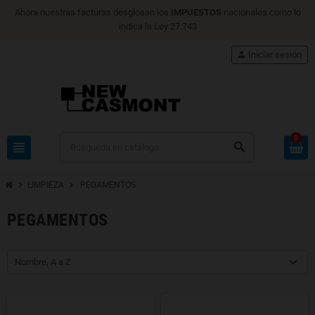
Ahora nuestras facturas desglosan los
IMPUESTOS
nacionales como lo
indica la Ley 27.743
person
Iniciar sesión
0
view_headline
search
chevron_right
chevron_right
LIMPIEZA
PEGAMENTOS
PEGAMENTOS
Nombre, A a Z