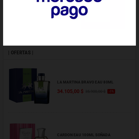
AGREGAR
Mostrando 1-7 de 7 artículo(s)
| OFERTAS |
LA MARTINA BRAVO EAU 80ML
34.105,00 $
35.900,00 $
-5%
CARDON EAU 100ML SOÑADA