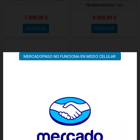
TRANSPARENTE 16G
7.000,00 $
8.000,00 $
AGREGAR
AGREGAR
MERCADOPAGO NO FUNCIONA EN MODO CELULAR
POXIRAN PEGAMENTO
TRANSPARENTE 25MM
5.500,00 $