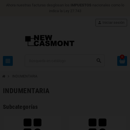
Ahora nuestras facturas desglosan los
IMPUESTOS
nacionales como lo
indica la Ley 27.743
person
Iniciar sesión
0
view_headline
search
chevron_right
INDUMENTARIA
INDUMENTARIA
Subcategorías