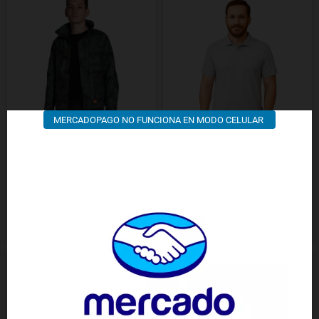
MERCADOPAGO NO FUNCIONA EN MODO CELULAR
AIRE LIBRE CAZADORA FIT CON
AIRE LIBRE CHOMBA JERSEY
CAPUCHA CAMUFLADA
MANGA CORTA
85.000,00 $
26.000,00 $
DETALLES
DETALLES