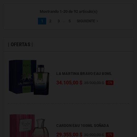
Mostrando 1-20 de 92 artículo(s)
…
1
2
3
5
navigate_next
SIGUIENTE
| OFERTAS |
LA MARTINA BRAVO EAU 80ML
34.105,00 $
35.900,00 $
-5%
CARDON EAU 100ML SOÑADA
29.355,00 $
30.900,00 $
-5%