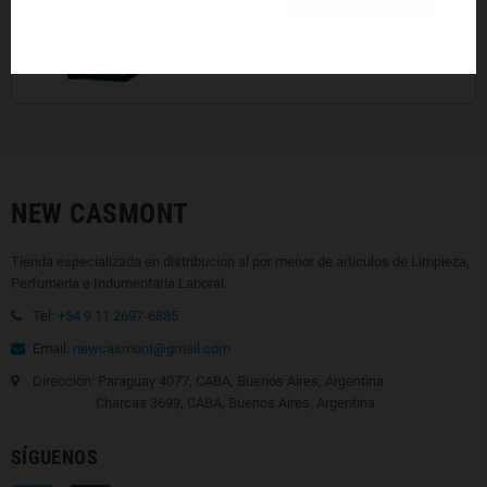
31.825,00 $
33.500,00 $
-5%
NEW CASMONT
Tienda especializada en distribucion al por menor de articulos de Limpieza,
Perfumeria e Indumentaria Laboral.
Tel:
+54 9 11 2697-6885
Email:
newcasmont@gmail.com
Direccion: Paraguay 4077, CABA, Buenos Aires, Argentina
Charcas 3699, CABA, Buenos Aires, Argentina
SÍGUENOS