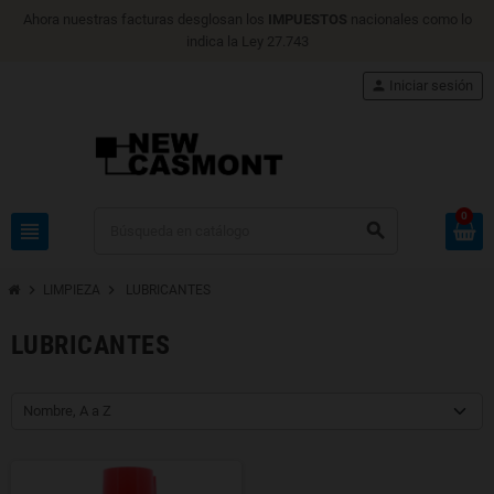
Ahora nuestras facturas desglosan los
IMPUESTOS
nacionales como lo
indica la Ley 27.743
person
Iniciar sesión
0
view_headline
search
chevron_right
chevron_right
LIMPIEZA
LUBRICANTES
LUBRICANTES
Nombre, A a Z